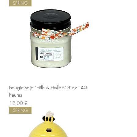
SPRING
Bougie soja "Hills & Hollars" 8 oz - 40
heures
Precio
12,00 €
SPRING