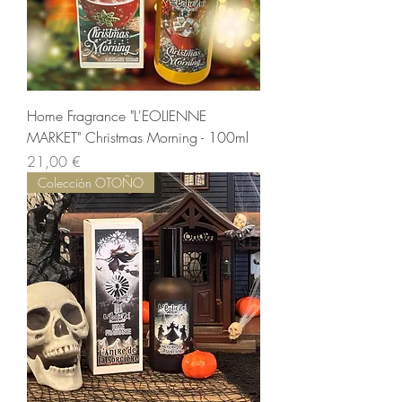
Home Fragrance "L'EOLIENNE
MARKET" Christmas Morning - 100ml
Precio
21,00 €
Colección OTOÑO