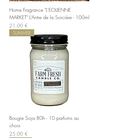
Home Fragrance "L'EOLIENNE
MARKET" L’Antre de la Sorcière - 100ml
Precio
21,00 €
SUMMER
Bougie Soja 80h - 10 parfums au
choix
Precio
25,00 €