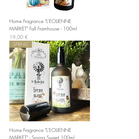
Home Fragrance "L'EOLIENNE
MARKET" Fall Framhouse - 100ml
Precio
19,00 €
SPRING
Home Fragrance "L'EOLIENNE
MARKET" - Spring Sweet 100ml